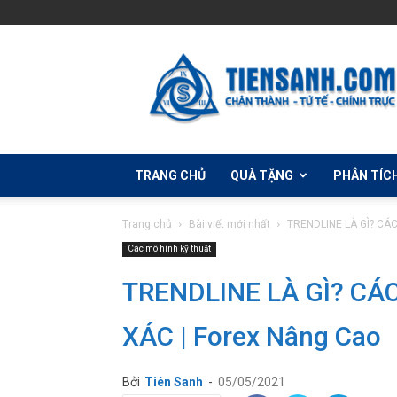
Học
Đầu
Tư
Forex
Cùng
Tiên
Sanh
TRANG CHỦ
QUÀ TẶNG
PHÂN TÍC
Trang chủ
Bài viết mới nhất
TRENDLINE LÀ GÌ? CÁC
Các mô hình kỹ thuật
TRENDLINE LÀ GÌ? CÁ
XÁC | Forex Nâng Cao
Bởi
Tiên Sanh
-
05/05/2021