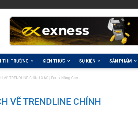
H THỊ TRƯỜNG
KIẾN THỨC
SỰ KIỆN
SẢN PHẨM
H VẼ TRENDLINE CHÍNH XÁC | Forex Nâng Cao
CH VẼ TRENDLINE CHÍNH