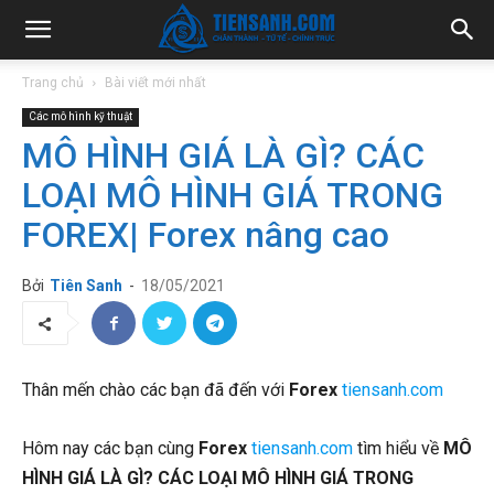
Trang chủ
Bài viết mới nhất
Các mô hình kỹ thuật
MÔ HÌNH GIÁ LÀ GÌ? CÁC
LOẠI MÔ HÌNH GIÁ TRONG
FOREX| Forex nâng cao
Bởi
Tiên Sanh
-
18/05/2021
Thân mến chào các bạn đã đến với
Forex
tiensanh.com
Hôm nay các bạn cùng
Forex
tiensanh.com
tìm hiểu về
MÔ
HÌNH GIÁ LÀ GÌ?
CÁC LOẠI MÔ HÌNH GIÁ TRONG