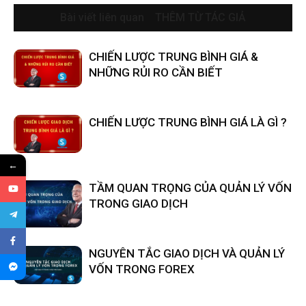
Bài viết liên quan
THÊM TỪ TÁC GIẢ
CHIẾN LƯỢC TRUNG BÌNH GIÁ &
NHỮNG RỦI RO CẦN BIẾT
CHIẾN LƯỢC TRUNG BÌNH GIÁ LÀ GÌ ?
←
TẦM QUAN TRỌNG CỦA QUẢN LÝ VỐN
TRONG GIAO DỊCH
NGUYÊN TẮC GIAO DỊCH VÀ QUẢN LÝ
VỐN TRONG FOREX