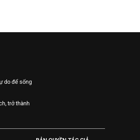
 tự do để sống
h, trở thành