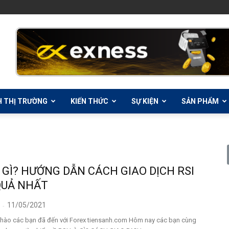
H THỊ TRƯỜNG
KIẾN THỨC
SỰ KIỆN
SẢN PHẨM
À GÌ? HƯỚNG DẪN CÁCH GIAO DỊCH RSI
QUẢ NHẤT
11/05/2021
-
hào các bạn đã đến với Forex tiensanh.com Hôm nay các bạn cùng