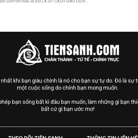
anh.com tìm hiểu về RSI LÀ GÌ? CÁCH GIAO DỊCH...
 nhất khi bạn giàu chính là nó cho bạn sự tự do. Đó là sự
một cuộc sống do chính bạn mong muốn.
phép bạn sống bất kì đâu bạn muốn, làm những gì bạn thíc
bất cứ gì bạn ước mơ!