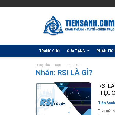
Học
Đầu
Tư
Forex
Cùng
Tiên
Sanh
TRANG CHỦ
QUÀ TẶNG
PHÂN TÍC
Trang chủ
Tags
RSI LÀ GÌ?
Nhãn: RSI LÀ GÌ?
RSI L
HIỆU 
Tiên Sanh
Thân mến c