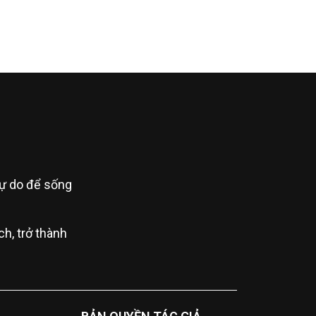
 tự do để sống
h, trở thành