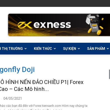
H THỊ TRƯỜNG
KIẾN THỨC
SỰ KIỆN
SẢN PHẨM
gonfly Doji
Ô HÌNH NẾN ĐẢO CHIỀU P1| Forex
ao – Các Mô hình...
04/05/2021
-
hào các bạn đã đến với Forex tiensanh.com Hôm nay chúng ta