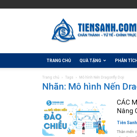
Học
Đầu
Tư
Forex
Cùng
Tiên
Sanh
TRANG CHỦ
QUÀ TẶNG
PHÂN TÍC
Trang chủ
Tags
Mô hình Nến Dragonfly Doji
Nhãn: Mô hình Nến Dra
CÁC M
Nâng C
Tiên Sanh
Thân mến c