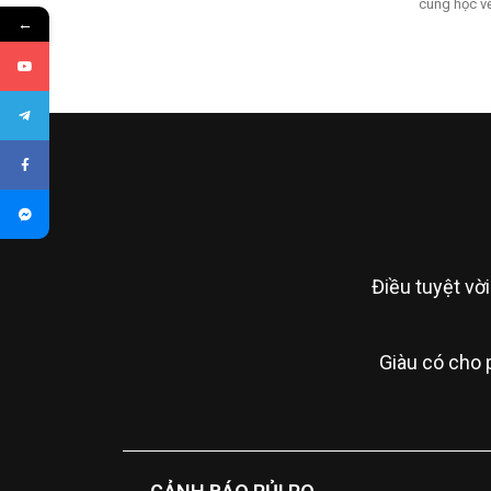
cùng học v
←
Điều tuyệt vời
Giàu có cho 