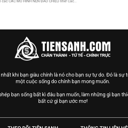
ề các CÁC MÔ HÌNH NẾN ĐẢO CHIỀU nhé! Các...
 nhất khi bạn giàu chính là nó cho bạn sự tự do. Đó là sự
một cuộc sống do chính bạn mong muốn.
phép bạn sống bất kì đâu bạn muốn, làm những gì bạn thíc
bất cứ gì bạn ước mơ!