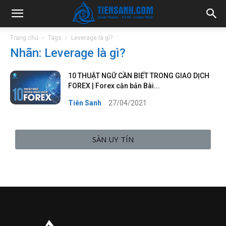
Trang chủ
Tags
Leverage là gì?
Nhãn: Leverage là gì?
10 THUẬT NGỮ CẦN BIẾT TRONG GIAO DỊCH
FOREX | Forex căn bản Bài...
Tiên Sanh
27/04/2021
-
SÀN UY TÍN