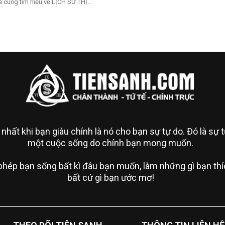
 cùng tìm hiểu về LỊCH SỬ THỊ...
 nhất khi bạn giàu chính là nó cho bạn sự tự do. Đó là sự
một cuộc sống do chính bạn mong muốn.
phép bạn sống bất kì đâu bạn muốn, làm những gì bạn thíc
bất cứ gì bạn ước mơ!