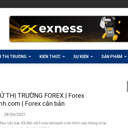
H THỊ TRƯỜNG
KIẾN THỨC
SỰ KIỆN
SẢN PHẨM
SỬ THỊ TRƯỜNG FOREX | Forex
nh.com | Forex căn bản
28/04/2021
-
hào các bạn đã đến với Forex tiensanh.com Hôm nay chúng ta lại