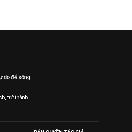
 tự do để sống
h, trở thành