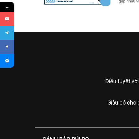
gặp nhau va
←
Điều tuyệt vời
Giàu có cho 