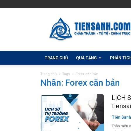
Học
Đầu
Tư
Forex
Cùng
Tiên
Sanh
TRANG CHỦ
QUÀ TẶNG
PHÂN TÍC
Trang chủ
Tags
Forex căn bản
Nhãn: Forex căn bản
LỊCH 
tiensa
Tiên Sanh
Thân mến c