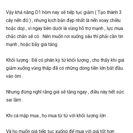
Vậy khả năng D1 hôm nay sẽ tiếp tục giảm ( Tạo thành 3
cây nến đỏ ) , nhưng kịch bản đẹp nhất là nến xoay chiều
hoặc doji , vì ngay bên dưới là vùng hỗ trợ mạnh , lực mua
chắc chắn sẽ có . Nên muốn rơi xuống sâu thì phải cần tin
mạnh , hoặc bẫy giá tăng .
Khối lượng : Đã có phân kỳ từ khối lượng , cho thấy khi giá
giảm xuống vùng thấp đã có những dòng tiền lớn bắt đầu
vào ôm .
Nhưng đừng nghĩ rằng giá sẽ tăng ngay , điều này hết sức
sai lầm .
Khi cá mập mua , họ mua từ từ với khối lượng lớn .
Và họ muốn giá tiếp tục xuống để mua với giá tốt hơn .