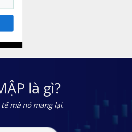
 MẬP
là gì?
 tế mà nó mang lại.