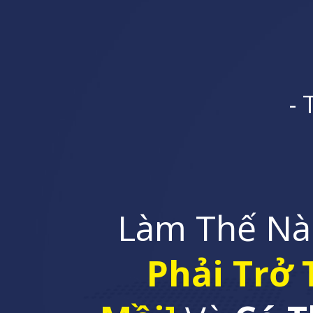
- 
Làm Thế N
Phải Trở