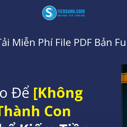
Tải Miễn Phí File PDF Bản Ful
ào Để
[Không
 Thành Con