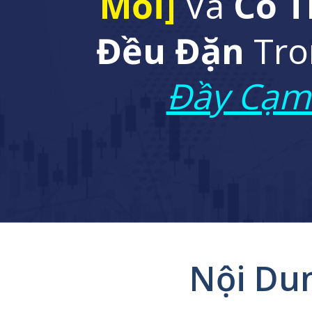
Mồi]
Và
Có T
Đều Đặn
Tro
Đầy Cạm
Nội Du