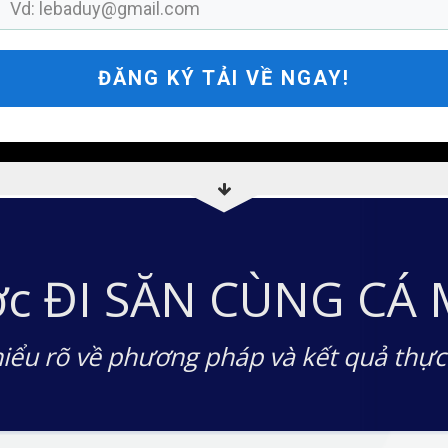
ĐĂNG KÝ TẢI VỀ NGAY!
ợc
ĐI SĂN CÙNG CÁ
iểu rõ về
phương
pháp và kết quả thực