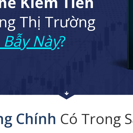
hể Kiếm Tiền
ng Thị Trường
 Bẫy Này
?
ng Chính
Có Trong 