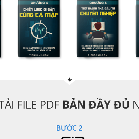
ẢI FILE PDF
BẢN ĐẦY ĐỦ
N
BƯỚC 2